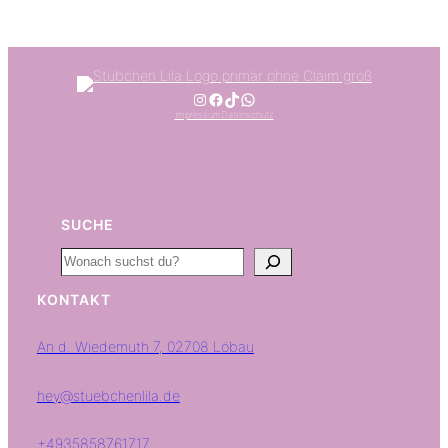
Hier gehts zum Instagram Feed
Hier gehts zur Facebook Seite
Hier gehts zu unserem TikTok-Kanal
Schreibe uns direkt bei WA
Impressum
Datenschutz
SUCHE
Search
KONTAKT
An d. Wiedemuth 7, 02708 Löbau
hey@stuebchenlila.de
+4935858761717